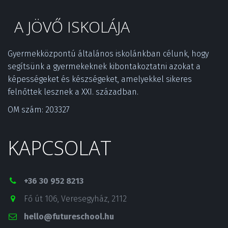
A JÖVŐ ISKOLÁJA
Gyermekközpontú általános iskolánkban célunk, hogy 
segítsünk a gyermekeknek kibontakoztatni azokat a 
képességeket és készségeket, amelyekkel sikeres 
felnőttek lesznek a XXI. században.­
OM szám: 203327
KAPCSOLAT
+36 30 952 8213
Fő út 106
,
Veresegyház
,
2112
hello@futureschool.hu