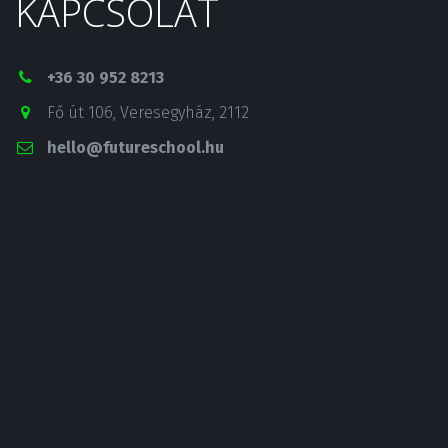
KAPCSOLAT
+36 30 952 8213
Fő út 106
,
Veresegyház
,
2112
hello@futureschool.hu