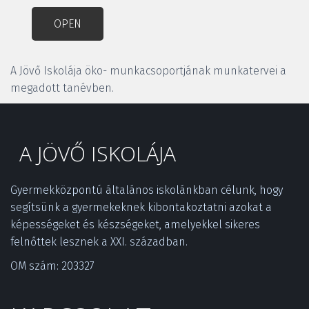
OPEN
A Jövő Iskolája öko- munkacsoportjának munkatervei a 
megadott tanévben.
A JÖVŐ ISKOLÁJA
Gyermekközpontú általános iskolánkban célunk, hogy 
segítsünk a gyermekeknek kibontakoztatni azokat a 
képességeket és készségeket, amelyekkel sikeres 
felnőttek lesznek a XXI. században.­
OM szám: 203327