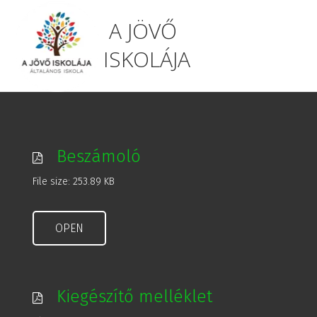
A JÖVŐ
ISKOLÁJA
Beszámoló
File size: 253.89 KB
OPEN
Kiegészítő melléklet