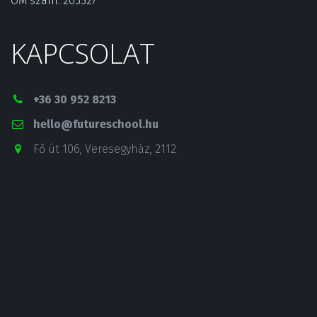
OM szám: 203327
KAPCSOLAT
+36 30 952 8213
hello@futureschool.hu
Fő út 106
,
Veresegyház
,
2112