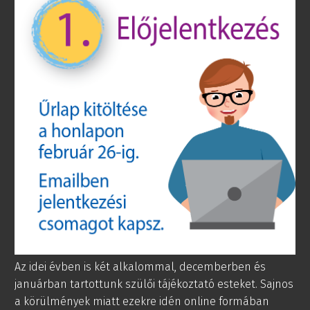
Az idei évben is két alkalommal, decemberben és
januárban tartottunk szülői tájékoztató esteket. Sajnos
a körülmények miatt ezekre idén online formában