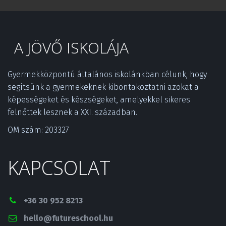
A JÖVŐ ISKOLÁJA
Gyermekközpontú általános iskolánkban célunk, hogy 
segítsünk a gyermekeknek kibontakoztatni azokat a 
képességeket és készségeket, amelyekkel sikeres 
felnőttek lesznek a XXI. században.­
OM szám: 203327
KAPCSOLAT
+36 30 952 8213
hello@futureschool.hu