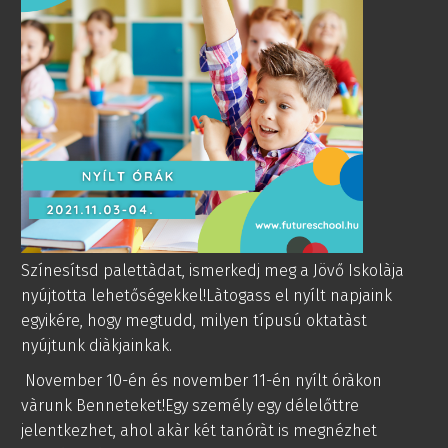
Színesítsd palettàdat, ismerkedj meg a Jövő Iskolàja
nyújtotta lehetőségekkel!Làtogass el nyílt napjaink
egyikére, hogy megtudd, milyen típusú oktatàst
nyújtunk diàkjainkak.
November 10-én és november 11-én nyílt óràkon
vàrunk Benneteket!Egy személy egy délelőttre
jelentkezhet, ahol akàr két tanóràt is megnézhet