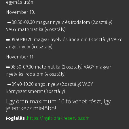
egymàs utàn.
November 10.
➡️08.50-09.30 magyar nyelv és irodalom (2.osztàly)
VAGY matematika (4.osztàly)
➡️09.40-10.20 magyar nyelv és irodalom (3.osztàly) VAGY
angol nyelv (4.osztàly)
November 11.
➡️08.50-09.30 matematika (2.osztàly) VAGY magyar
nyelv és irodalom (4.osztàly)
➡️09.40-10.20 angol nyelv (2.osztàly) VAGY
környezetismeret (3.osztàly)
Egy óràn maximum 10 fő vehet részt, így
jelentkezz mielőbb!
Foglalás
https://nyilt-orak.reservio.com
: