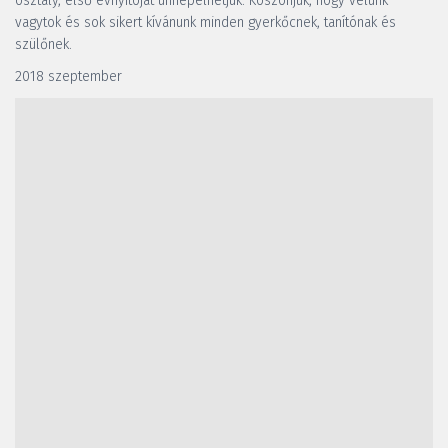
osztály, első évnyitóját ünnepelhetjük. Köszönjük, hogy velünk 
vagytok és sok sikert kívánunk minden gyerkőcnek, tanítónak és 
szülőnek.
2018 szeptember 