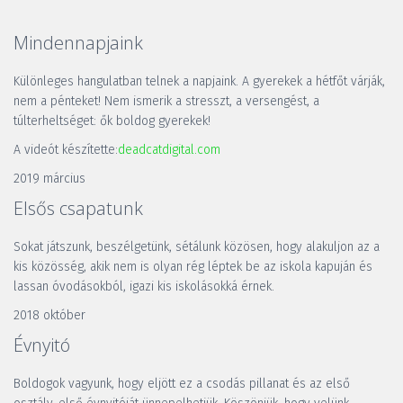
Mindennapjaink
Különleges hangulatban telnek a napjaink. A gyerekek a hétfőt várják, 
nem a pénteket! Nem ismerik a stresszt, a versengést, a 
túlterheltséget: ők boldog gyerekek!
A videót készítette:
deadcatdigital.com
2019 március
Elsős csapatunk
Sokat játszunk, beszélgetünk, sétálunk közösen, hogy alakuljon az a 
kis közösség, akik nem is olyan rég léptek be az iskola kapuján és 
lassan óvodásokból, igazi kis iskolásokká érnek.
2018 október
Évnyitó
Boldogok vagyunk, hogy eljött ez a csodás pillanat és az első 