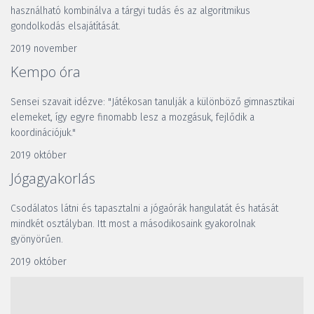
használható kombinálva a tárgyi tudás és az algoritmikus 
gondolkodás elsajátítását.
2019 november
Kempo óra
Sensei szavait idézve: "Játékosan tanulják a különböző gimnasztikai 
elemeket, így egyre finomabb lesz a mozgásuk, fejlődik a 
koordinációjuk."
2019 október
Jógagyakorlás
Csodálatos látni és tapasztalni a jógaórák hangulatát és hatását 
mindkét osztályban. Itt most a másodikosaink gyakorolnak 
gyönyörűen.
2019 október