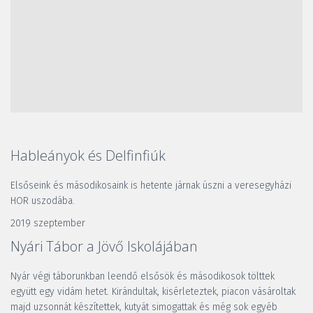
Hableányok és Delfinfiúk
Elsőseink és másodikosaink is hetente járnak úszni a veresegyházi 
HOR uszodába. 
2019 szeptember
Nyári Tábor a Jövő Iskolájában
Nyár végi táborunkban leendő elsősök és másodikosok tölttek 
együtt egy vidám hetet. Kirándultak, kisérleteztek, piacon vásároltak 
majd uzsonnát készítettek, kutyát simogattak és még sok egyéb 