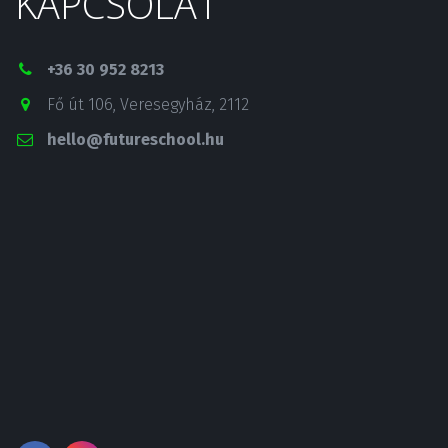
KAPCSOLAT
+36 30 952 8213
Fő út 106
,
Veresegyház
,
2112
hello@futureschool.hu