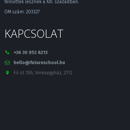
felnőttek lesznek a XXI. században.­
OM szám: 203327
KAPCSOLAT
+36 30 952 8213
hello@futureschool.hu
Fő út 106
,
Veresegyház
,
2112