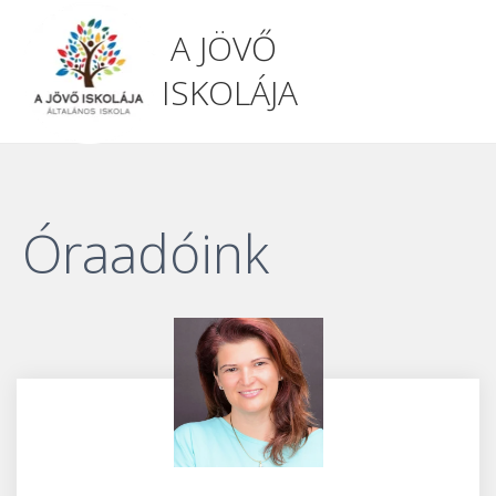
A JÖVŐ
ISKOLÁJA
Óraadóink