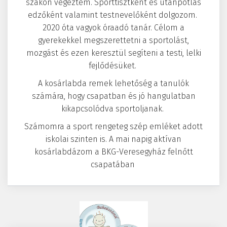
szakon végeztem. Sporttisztként és utánpótlás
edzőként valamint testnevelőként dolgozom.
2020 óta vagyok óraadó tanár. Célom a
gyerekekkel megszerettetni a sportolást,
mozgást és ezen keresztül segíteni a testi, lelki
fejlődésüket.
A kosárlabda remek lehetőség a tanulók
számára, hogy csapatban és jó hangulatban
kikapcsolódva sportoljanak.
Számomra a sport rengeteg szép emléket adott
iskolai szinten is. A mai napig aktívan
kosárlabdázom a BKG-Veresegyház felnőtt
csapatában