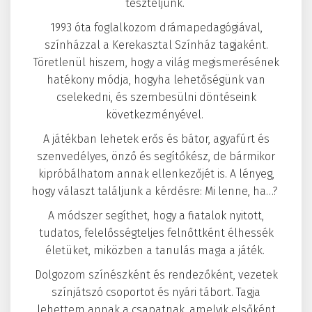
teszteljünk.
1993 óta foglalkozom drámapedagógiával,
színházzal a Kerekasztal Színház tagjaként.
Töretlenül hiszem, hogy a világ megismerésének
hatékony módja, hogyha lehetőségünk van
cselekedni, és szembesülni döntéseink
következményével.
A játékban lehetek erős és bátor, agyafúrt és
szenvedélyes, önző és segítőkész, de bármikor
kipróbálhatom annak ellenkezőjét is. A lényeg,
hogy választ találjunk a kérdésre: Mi lenne, ha…?
A módszer segíthet, hogy a fiatalok nyitott,
tudatos, felelősségteljes felnőttként élhessék
életüket, miközben a tanulás maga a játék.
Dolgozom színészként és rendezőként, vezetek
színjátszó csoportot és nyári tábort. Tagja
lehettem annak a csapatnak, amelyik elsőként