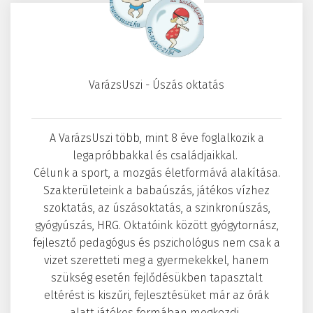
VarázsUszi - Úszás oktatás
A VarázsUszi több, mint 8 éve foglalkozik a
legapróbbakkal és családjaikkal.
Célunk a sport, a mozgás életformává alakítása.
Szakterületeink a babaúszás, játékos vízhez
szoktatás, az úszásoktatás, a szinkronúszás,
gyógyúszás, HRG. Oktatóink között gyógytornász,
fejlesztő pedagógus és pszichológus nem csak a
vizet szeretteti meg a gyermekekkel, hanem
szükség esetén fejlődésükben tapasztalt
eltérést is kiszűri, fejlesztésüket már az órák
alatt játékos formában megkezdi.