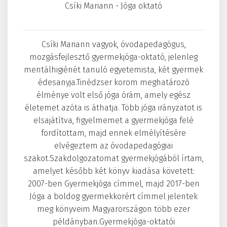
Csíki Mariann - Jóga oktató
Csíki Mariann vagyok, óvodapedagógus,
mozgásfejlesztő gyermekjóga-oktató, jelenleg
mentálhigiénét tanuló egyetemista, két gyermek
édesanyja.Tinédzser korom meghatározó
élménye volt első jóga órám, amely egész
életemet azóta is áthatja. Több jóga irányzatot is
elsajátítva, figyelmemet a gyermekjóga felé
fordítottam, majd ennek elmélyítésére
elvégeztem az óvodapedagógiai
szakot.Szakdolgozatomat gyermekjógából írtam,
amelyet később két könyv kiadása követett:
2007-ben Gyermekjóga címmel, majd 2017-ben
Jóga a boldog gyermekkorért címmel jelentek
meg könyveim Magyarországon több ezer
példányban.Gyermekjóga-oktatói