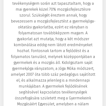
tevékenységem során azt tapasztaltam, hogy a
mai gyerekek közel 70% mozgásfejlesztésre
szorul. Szükségét éreztem annak, hogy
bevezessem a mozgásfejlesztést a gyermekjóga-
oktatási gyakorlatba, ezért ez irányban is
folyamatosan továbbképzem magam. A
gyakorlat azt mutatja, hogy a két módszer
kombinálása eddig nem látott eredményeket
hozhat. Fontosnak tartom a fejlődést és a
folyamatos tanulást, melynek középpontjában a
gyermekek és a mozgás áll. Kidolgoztam saját
gyermekjóga irányzatom, a Jóga Móka módszert,
amelyet 2007 óta több száz pedagógus sajátított
el, és alkalmazza jelenleg is a mindennapi
munkájában. A gyermekek fejlődésének
segítésével kapcsolatos tevékenységek
összefogására született meg a Gyermekeink
Mozgásáért Egyesület, amelyben a nálam