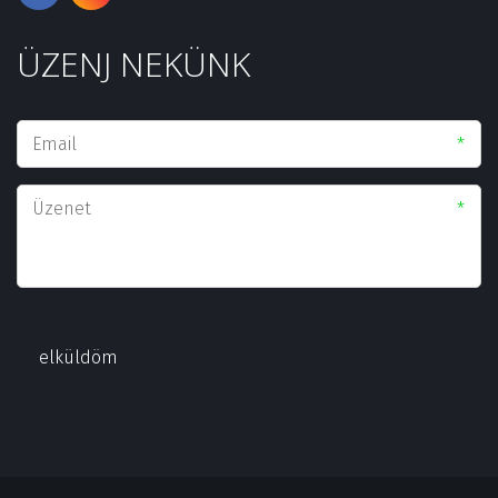
ÜZENJ NEKÜNK
*
*
elküldöm