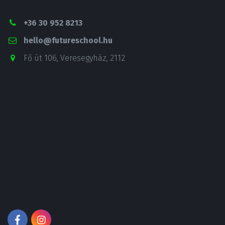
+36 30 952 8213
hello@futureschool.hu
Fő út 106
,
Veresegyház
,
2112