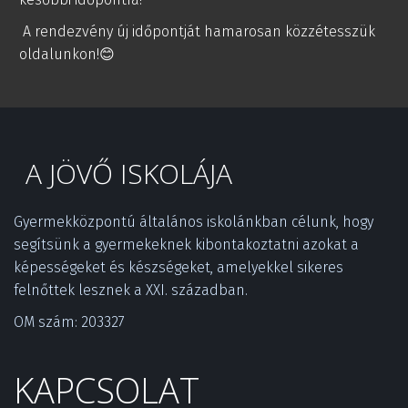
A rendezvény új időpontját hamarosan közzétesszük
oldalunkon!😊
A JÖVŐ ISKOLÁJA
Gyermekközpontú általános iskolánkban célunk, hogy 
segítsünk a gyermekeknek kibontakoztatni azokat a 
képességeket és készségeket, amelyekkel sikeres 
felnőttek lesznek a XXI. században.­
OM szám: 203327
KAPCSOLAT