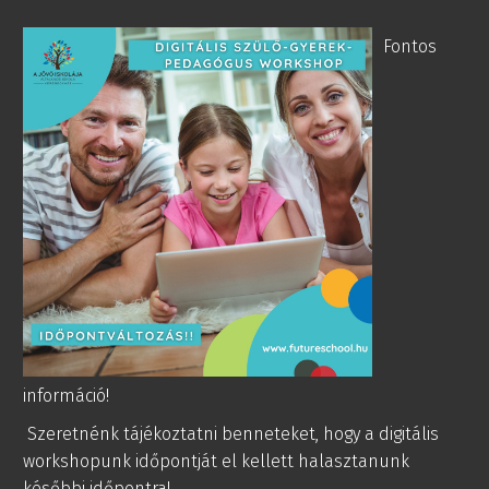
Fontos
információ!
Szeretnénk tájékoztatni benneteket, hogy a digitális
workshopunk időpontját el kellett halasztanunk
későbbi időpontra!