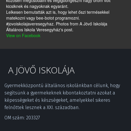
közösen megcsodálni és végigböngészni nagy öröm volt
kicsiknek és nagyoknak egyaránt.
Lelkesen bemutatták azt is, hogy lehet őszi termésekkel
matekozni vagy bee-botot programozni.
#jovoiskolajaveresegyhaz. Photos from A Jövő Iskolája
Általános Iskola Veresegyház's post.
View on Facebook
A JÖVŐ ISKOLÁJA
Gyermekközpontú általános iskolánkban célunk, hogy 
segítsünk a gyermekeknek kibontakoztatni azokat a 
képességeket és készségeket, amelyekkel sikeres 
felnőttek lesznek a XXI. században.­
OM szám: 203327