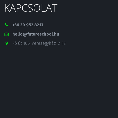
KAPCSOLAT
+36 30 952 8213
hello@futureschool.hu
Fő út 106
,
Veresegyház
,
2112