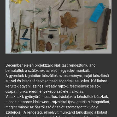
December elején projektzáró kiállítást rendeztünk, ahol
bemutattuk a szülőknek az első negyedév munkáit.
A gyerekek izgatottan készültek az eseményre, saját készítésű
sütivel és lelkes tárlatvezetéssel fogadták szüleiket. Kiállításra
kerültek egyéni, sz
ínes, kreatív rajzok, festmények és sok,
csapatmunka eredményeképp született alkotás.
Voltak, akik gyönyörű meseillusztrációjukra lehetettek büszkék,
mások humoros Halloween-rajzaikkal ijesztgették a látogatókat,
megint mások az őszről szóló tablót szemezgették végig
szüleikkel. A rengeteg, elmélyült munkáról tanúskodó alkotást