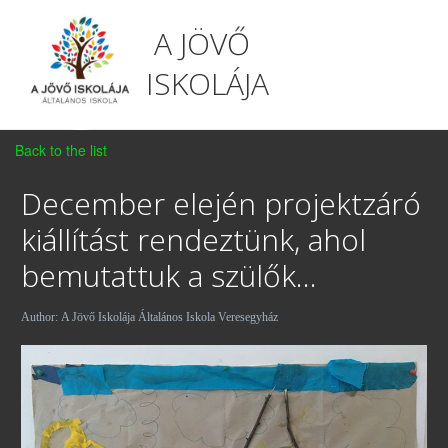
A JÖVŐ
ISKOLÁJA
Back to the list
December elején projektzáró
kiállítást rendeztünk, ahol
bemutattuk a szülők...
Author:
A Jövő Iskolája Általános Iskola Veresegyház